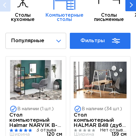
Столы
Компьютерные
Столы
кухонные
столы
письменные
Популярные
Фильтры
В наличии (1 шт.)
В наличии (34 шт.)
Стол
Стол
компьютерный
компьютерный
Halmar NARVIK B-1
HALMAR B48 (дуб
3 отзыва
Нет отзывов
(дуб сонома/
сонома/белый)
Ширина
120 см
Ширина
139 см
черный)