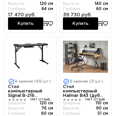
Высота
120 см
Высота
140 см
Глубина
64 см
Глубина
60 см
17 470 руб.
39 730 руб.
Купить
Купить
В наличии (100 шт.)
В наличии (31 шт.)
Стол
Стол
компьютерный
компьютерный
Signal B-216
Halmar B43 (дуб
Нет отзывов
Нет отзывов
(черный)
золотой)
Ширина
120 см
Ширина
110 см
Высота
76 см
Высота
90 см
Глубина
60 см
Глубина
51 см