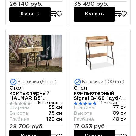
26 140 руб.
35 490 руб.
Купить
Купить
В наличии (61 шт.)
В наличии (100 шт.)
Стол
Стол
компьютерный
компьютерный
HALMAR B51
Signal B-168 (дуб/
Нет отзывов
1 отзыв
(натуральный/
коричневый)
Ширина
55 см
Ширина
77 см
черный)
Высота
75 см
Высота
89 см
Глубина
120 см
Глубина
48 см
28 700 руб.
17 053 руб.