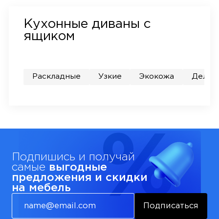
Кухонные диваны с
ящиком
Раскладные
Узкие
Экокожа
Дельф
Подпишись и получай
самые
выгодные
предложения и скидки
на мебель
Подписаться