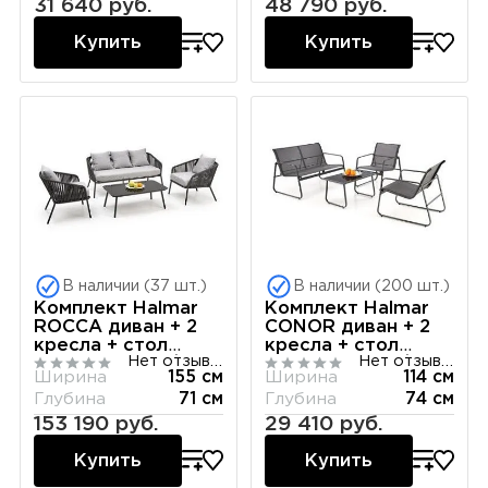
31 640 руб.
48 790 руб.
Купить
Купить
В наличии (37 шт.)
В наличии (200 шт.)
Комплект Halmar
Комплект Halmar
ROCCA диван + 2
CONOR диван + 2
кресла + стол
кресла + стол
Нет отзывов
Нет отзывов
(темно-серый/
(темно-серый/
Ширина
155 см
Ширина
114 см
светло-серый)
светло-серый)
Глубина
71 см
Глубина
74 см
153 190 руб.
29 410 руб.
Купить
Купить