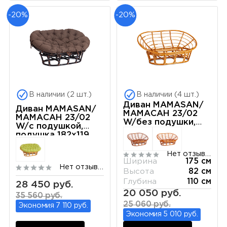
-20%
-20%
В наличии (2 шт.)
В наличии (4 шт.)
Диван MAMASAN/
Диван MAMASAN/
МАМАСАН 23/02
МАМАСАН 23/02
W/без подушки,
W/с подушкой,
169х102х80 см,
подушка 182х119
Pecan (орех)
см, 169х102х80 см,
Antique brown
Нет отзывов
(античный черно-
Ширина
175 см
Нет отзывов
коричневый),
Высота
82 см
ткань, коричневый,
Глубина
110 см
28 450 руб.
3М7
20 050 руб.
35 560 руб.
25 060 руб.
Экономия 7 110 руб.
Экономия 5 010 руб.