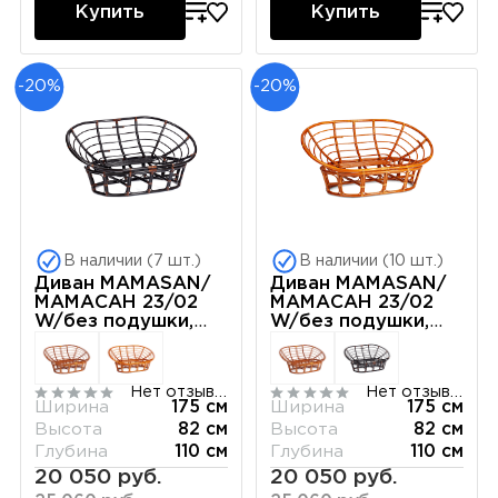
Купить
Купить
-20%
-20%
В наличии (7 шт.)
В наличии (10 шт.)
Диван MAMASAN/
Диван MAMASAN/
МАМАСАН 23/02
МАМАСАН 23/02
W/без подушки,
W/без подушки,
169х102х80 см,
169х102х80 см,
Antique brown
Honey (мед)
(античный черно-
Нет отзывов
Нет отзывов
коричневый)
Ширина
175 см
Ширина
175 см
Высота
82 см
Высота
82 см
Глубина
110 см
Глубина
110 см
20 050 руб.
20 050 руб.