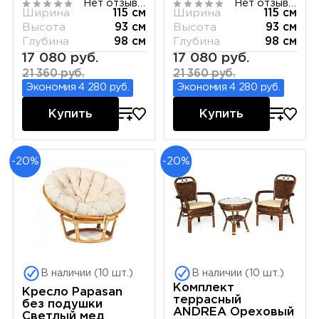
Нет отзывов
Нет отзывов
Ширина
115 см
Ширина
115 см
Высота
93 см
Высота
93 см
Глубина
98 см
Глубина
98 см
17 080 руб.
17 080 руб.
21 360 руб.
21 360 руб.
Экономия 4 280 руб.
Экономия 4 280 руб.
Купить
Купить
-20%
-20%
В наличии (10 шт.)
В наличии (10 шт.)
Комплект
Кресло Papasan
террасный
без подушки
ANDREA Ореховый
Светлый мед