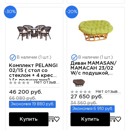
-30%
-20%
В наличии (1 шт.)
В наличии (1 шт.)
Диван MAMASAN/
Комплект PELANGI
МАМАСАН 23/02
02/15 ( стол со
W/с подушкой,
стеклом + 4 кресла
подушка 182х119
) [с подушками],
Нет отзывов
см, 169х102х80 см,
ротанг, кресло
Pecan (орех),
65х65х77см, стол
46 200 руб.
Нет отзывов
флок, олива, 23
диаметр 64х61см,
27 650 руб.
66 080 руб.
walnut (грецкий
34 560 руб.
Экономия 19 880 руб.
орех)
Экономия 6 910 руб.
Купить
Купить