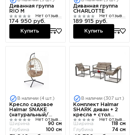
В наличии (5 шт.)
В наличии (5 шт.)
Диванная группа
Диванная группа
RIO М
CHARLOTTE
Нет отзывов
Нет отзывов
174 950 руб.
189 915 руб.
Купить
Купить
В наличии (4 шт.)
В наличии (307 шт.)
Кресло садовое
Комплект Halmar
Halmar SNAKE
SHARK диван + 2
(натуральный/
кресла + стол
Нет отзывов
Нет отзывов
бежевый)
(черный/капучино)
Ширина
90 см
Ширина
118 см
Глубина
100 см
Глубина
74 см