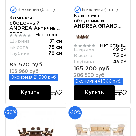
В наличии (6 шт.)
В наличии (1 шт.)
Комплект
Комплект
обеденный
обеденный
ANDREA GRAND
ANDREA Античный
Белый
орех
Нет отзывов
Ширина
71 см
Нет отзывов
Высота
75 см
Ширина
49 см
Глубина
70 см
Высота
75 см
Глубина
43 см
85 570 руб.
165 200 руб.
106 960 руб.
206 500 руб.
Экономия 21 390 руб.
Экономия 41 300 руб.
Купить
Купить
-30%
-20%