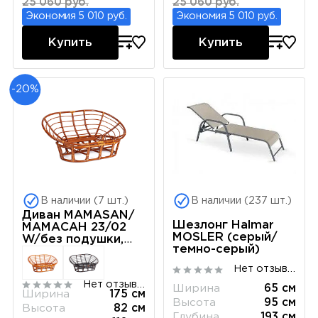
25 060 руб.
25 060 руб.
Экономия 5 010 руб.
Экономия 5 010 руб.
Купить
Купить
-20%
В наличии (7 шт.)
В наличии (237 шт.)
Диван MAMASAN/
Шезлонг Halmar
МАМАСАН 23/02
MOSLER (серый/
W/без подушки,
темно-серый)
169х102х80 см,
Cognac (коньяк)
Нет отзывов
Нет отзывов
Ширина
65 см
Ширина
175 см
Высота
95 см
Высота
82 см
Глубина
193 см