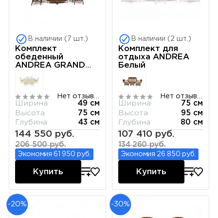
В наличии (7 шт.)
В наличии (2 шт.)
Комплект
Комплект для
обеденный
отдыха ANDREA
ANDREA GRAND
Белый
Античный орех
Нет отзывов
Нет отзывов
Ширина
49 см
Ширина
75 см
Высота
75 см
Высота
95 см
Глубина
43 см
Глубина
80 см
144 550 руб.
107 410 руб.
206 500 руб.
134 260 руб.
Экономия 61 950 руб.
Экономия 26 850 руб.
Купить
Купить
-20%
-30%