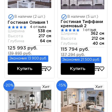
В наличии (2 шт.)
В наличии (5 шт.)
Гостиная Тиффани
Гостиная Оливия 1
кремовый 2
4 отзыва
1 отзыв
Ширина
538 см
Ширина
362 см
Высота
217 см
Высота
212 см
Глубина
64 см
Глубина
40 см
125 993 руб.
115 794 руб.
139 893 руб.
137 294 руб.
Экономия 13 900 руб.
Экономия 21 500 руб.
Купить
Купить
-20%
-15%
Хит
Хит