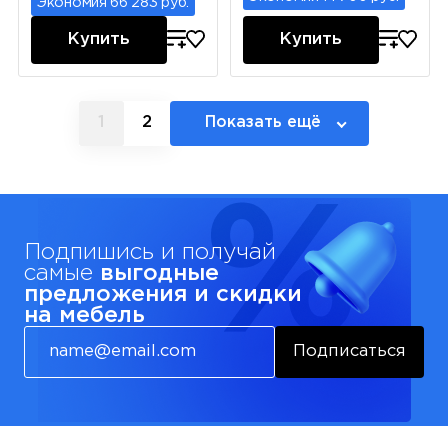
Экономия 66 283 руб.
Купить
Купить
1
2
Показать ещё
Подпишись и получай
самые
выгодные
предложения и скидки
на мебель
Подписаться