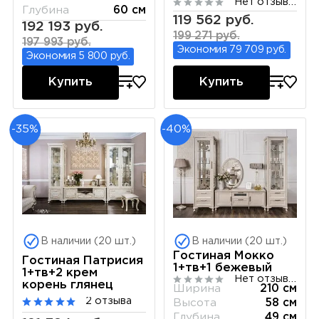
Нет отзывов
Глубина
60 см
119 562 руб.
192 193 руб.
199 271 руб.
197 993 руб.
Экономия 79 709 руб.
Экономия 5 800 руб.
Купить
Купить
-35%
-40%
В наличии (20 шт.)
В наличии (20 шт.)
Гостиная Мокко
Гостиная Патрисия
1+тв+1 бежевый
1+тв+2 крем
Нет отзывов
корень глянец
Ширина
210 см
2 отзыва
Высота
58 см
Глубина
49 см